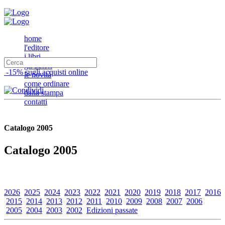
home
l'editore
i libri
gli autori
-15% sugli acquisti online
le novità
come ordinare
dalla stampa
contatti
Catalogo 2005
Catalogo 2005
2026
2025
2024
2023
2022
2021
2020
2019
2018
2017
2016
2015
2014
2013
2012
2011
2010
2009
2008
2007
2006
2005
2004
2003
2002
Edizioni passate