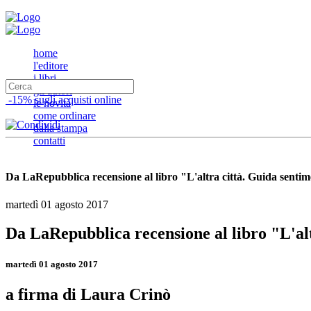
home
l'editore
i libri
gli autori
-15% sugli acquisti online
le novità
come ordinare
dalla stampa
contatti
Da LaRepubblica recensione al libro "L'altra città. Guida sentim
martedì 01 agosto 2017
Da LaRepubblica recensione al libro "L'alt
martedì 01 agosto 2017
a firma di Laura Crinò