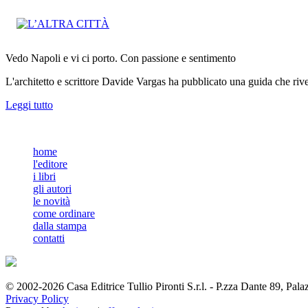
Vedo Napoli e vi ci porto. Con passione e sentimento
L'architetto e scrittore Davide Vargas ha pubblicato una guida che rivela
Leggi tutto
home
l'editore
i libri
gli autori
le novità
come ordinare
dalla stampa
contatti
© 2002-2026 Casa Editrice Tullio Pironti S.r.l. - P.zza Dante 89, Pa
Privacy Policy