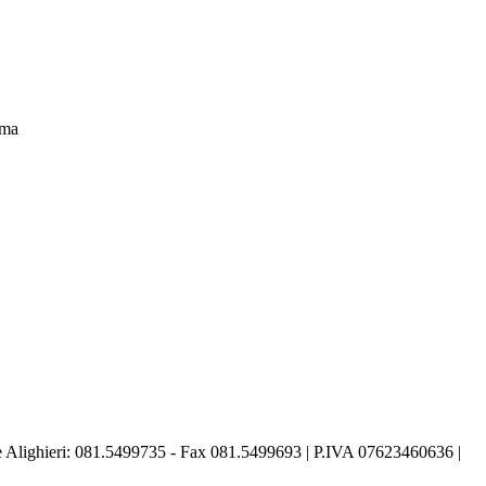
ima
nte Alighieri: 081.5499735 - Fax 081.5499693 | P.IVA 07623460636 |