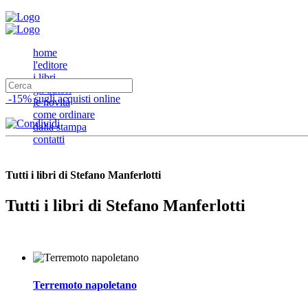
home
l'editore
i libri
gli autori
-15% sugli acquisti online
le novità
come ordinare
dalla stampa
contatti
Tutti i libri di Stefano Manferlotti
Tutti i libri di Stefano Manferlotti
Terremoto napoletano