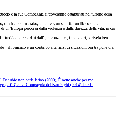
cuccio e la sua Compagnia si troveranno catapultati nel turbine della
co, un siriano, un arabo, un ebreo, un sannita, un libico e una
di un’Europa percorsa dalla violenza e dalla durezza della vita, in cui
l freddo e circondati dall’ignoranza degli spettatori, si rivela ben
ale – il romanzo è un continuo alternarsi di situazioni ora tragiche ora
Il Danubio non parla latino (2009), È notte anche per me
ofago (2013) e La Compagnia dei Naufraghi (2014). Per la