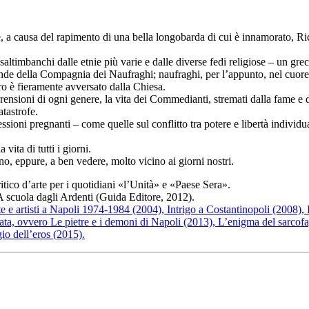
e, a causa del rapimento di una bella longobarda di cui è innamorato, Ri
saltimbanchi dalle etnie più varie e dalle diverse fedi religiose – un gre
ende della Compagnia dei Naufraghi; naufraghi, per l’appunto, nel cuore 
tro è fieramente avversato dalla Chiesa.
rensioni di ogni genere, la vita dei Commedianti, stremati dalla fame e da
atastrofe.
ssioni pregnanti – come quelle sul conflitto tra potere e libertà individu
 vita di tutti i giorni.
no, eppure, a ben vedere, molto vicino ai giorni nostri.
critico d’arte per i quotidiani «l’Unità» e «Paese Sera».
A scuola dagli Ardenti (Guida Editore, 2012).
 e artisti a Napoli 1974-1984 (2004), Intrigo a Costantinopoli (2008), 
llata, ovvero Le pietre e i demoni di Napoli (2013), L’enigma del sarc
io dell’eros (2015).