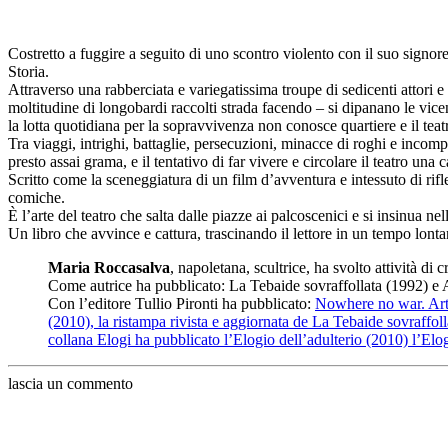
Costretto a fuggire a seguito di uno scontro violento con il suo signor
Storia.
Attraverso una rabberciata e variegatissima troupe di sedicenti attori e 
moltitudine di longobardi raccolti strada facendo – si dipanano le vic
la lotta quotidiana per la sopravvivenza non conosce quartiere e il tea
Tra viaggi, intrighi, battaglie, persecuzioni, minacce di roghi e incomp
presto assai grama, e il tentativo di far vivere e circolare il teatro una c
Scritto come la sceneggiatura di un film d’avventura e intessuto di rifle
comiche.
È l’arte del teatro che salta dalle piazze ai palcoscenici e si insinua nella
Un libro che avvince e cattura, trascinando il lettore in un tempo lonta
Maria Roccasalva
, napoletana, scultrice, ha svolto attività di 
Come autrice ha pubblicato: La Tebaide sovraffollata (1992) e 
Con l’editore Tullio Pironti ha pubblicato:
Nowhere no war. Arte
(2010), la ristampa rivista e aggiornata de La Tebaide sovraffo
collana Elogi ha pubblicato l’Elogio dell’adulterio (2010) l’Elog
lascia un commento