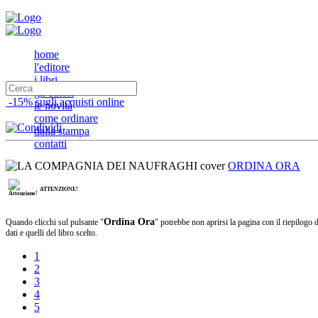
home
l'editore
i libri
gli autori
-15% sugli acquisti online
le novità
come ordinare
dalla stampa
contatti
ORDINA ORA
ATTENZIONE!
Ordina Ora
Quando clicchi sul pulsante "
" potrebbe non aprirsi la pagina con il riepilogo d
dati e quelli del libro scelto.
1
2
3
4
5