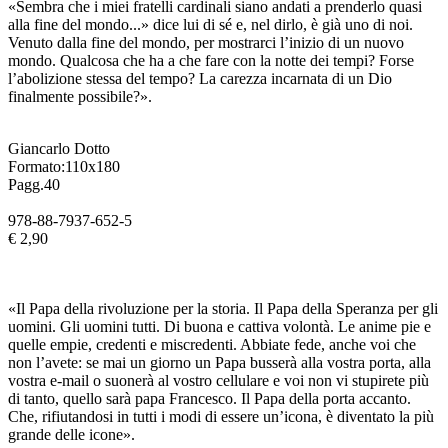
«Sembra che i miei fratelli cardinali siano andati a prenderlo quasi
alla fine del mondo...» dice lui di sé e, nel dirlo, è già uno di noi.
Venuto dalla fine del mondo, per mostrarci l’inizio di un nuovo
mondo. Qualcosa che ha a che fare con la notte dei tempi? Forse
l’abolizione stessa del tempo? La carezza incarnata di un Dio
finalmente possibile?».
Giancarlo Dotto
Formato:110x180
Pagg.40
978-88-7937-652-5
€ 2,90
«Il Papa della rivoluzione per la storia. Il Papa della Speranza per gli
uomini. Gli uomini tutti. Di buona e cattiva volontà. Le anime pie e
quelle empie, credenti e miscredenti. Abbiate fede, anche voi che
non l’avete: se mai un giorno un Papa busserà alla vostra porta, alla
vostra e-mail o suonerà al vostro cellulare e voi non vi stupirete più
di tanto, quello sarà papa Francesco. Il Papa della porta accanto.
Che, rifiutandosi in tutti i modi di essere un’icona, è diventato la più
grande delle icone».