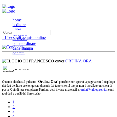
home
l'editore
i libri
gli autori
-15% sugli acquisti online
le novità
come ordinare
dalla stampa
contatti
ORDINA ORA
ATTENZIONE!
Ordina Ora
Quando clicchi sul pulsante "
" potrebbe non aprirsi la pagina con il riepilogo
dei dati del libro scelto: questo dipende dal fatto che sul tuo pc non è installato un client di
posta. Quindi, per completare l'ordine, devi inviare una email a:
ordini@tulliopironti.it
con i
tuoi dati e quelli del libro scelto.
1
2
3
4