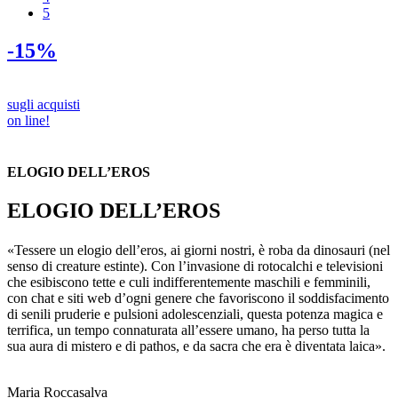
5
-15%
sugli acquisti
on line!
ELOGIO DELL’EROS
ELOGIO DELL’EROS
«Tessere un elogio dell’eros, ai giorni nostri, è roba da dinosauri (nel
senso di creature estinte). Con l’invasione di rotocalchi e televisioni
che esibiscono tette e culi indifferentemente maschili e femminili,
con chat e siti web d’ogni genere che favoriscono il soddisfacimento
di senili pruderie e pulsioni adolescenziali, questa potenza magica e
terrifica, un tempo connaturata all’essere umano, ha perso tutta la
sua aura di mistero e di pathos, e da sacra che era è diventata laica».
Maria Roccasalva