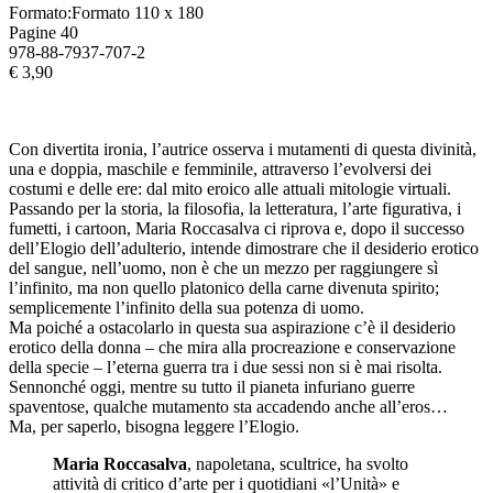
Formato:Formato 110 x 180
Pagine 40
978-88-7937-707-2
€ 3,90
Con divertita ironia, l’autrice osserva i mutamenti di questa divinità,
una e doppia, maschile e femminile, attraverso l’evolversi dei
costumi e delle ere: dal mito eroico alle attuali mitologie virtuali.
Passando per la storia, la filosofia, la letteratura, l’arte figurativa, i
fumetti, i cartoon, Maria Roccasalva ci riprova e, dopo il successo
dell’Elogio dell’adulterio, intende dimostrare che il desiderio erotico
del sangue, nell’uomo, non è che un mezzo per raggiungere sì
l’infinito, ma non quello platonico della carne divenuta spirito;
semplicemente l’infinito della sua potenza di uomo.
Ma poiché a ostacolarlo in questa sua aspirazione c’è il desiderio
erotico della donna – che mira alla procreazione e conservazione
della specie – l’eterna guerra tra i due sessi non si è mai risolta.
Sennonché oggi, mentre su tutto il pianeta infuriano guerre
spaventose, qualche mutamento sta accadendo anche all’eros…
Ma, per saperlo, bisogna leggere l’Elogio.
Maria Roccasalva
, napoletana, scultrice, ha svolto
attività di critico d’arte per i quotidiani «l’Unità» e