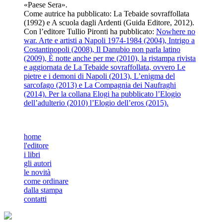
«Paese Sera».
Come autrice ha pubblicato: La Tebaide sovraffollata
(1992) e A scuola dagli Ardenti (Guida Editore, 2012).
Con l’editore Tullio Pironti ha pubblicato:
Nowhere no
war. Arte e artisti a Napoli 1974-1984 (2004), Intrigo a
Costantinopoli (2008), Il Danubio non parla latino
(2009), È notte anche per me (2010), la ristampa rivista
e aggiornata de La Tebaide sovraffollata, ovvero Le
pietre e i demoni di Napoli (2013), L’enigma del
sarcofago (2013) e La Compagnia dei Naufraghi
(2014). Per la collana Elogi ha pubblicato l’Elogio
dell’adulterio (2010) l’Elogio dell’eros (2015).
home
l'editore
i libri
gli autori
le novità
come ordinare
dalla stampa
contatti