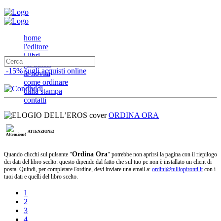
home
l'editore
i libri
gli autori
-15% sugli acquisti online
le novità
come ordinare
dalla stampa
contatti
ORDINA ORA
ATTENZIONE!
Ordina Ora
Quando clicchi sul pulsante "
" potrebbe non aprirsi la pagina con il riepilogo
dei dati del libro scelto: questo dipende dal fatto che sul tuo pc non è installato un client di
posta. Quindi, per completare l'ordine, devi inviare una email a:
ordini@tulliopironti.it
con i
tuoi dati e quelli del libro scelto.
1
2
3
4