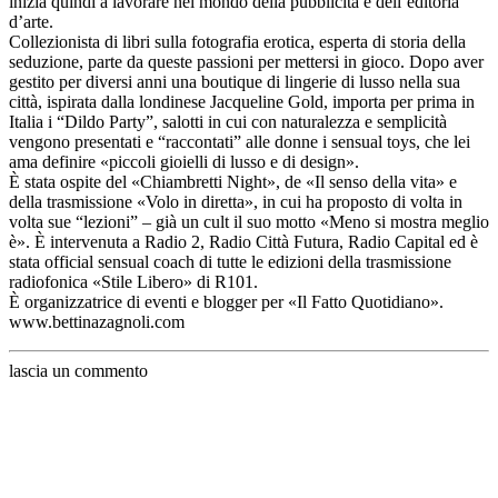
inizia quindi a lavorare nel mondo della pubblicità e dell’editoria
d’arte.
Collezionista di libri sulla fotografia erotica, esperta di storia della
seduzione, parte da queste passioni per mettersi in gioco. Dopo aver
gestito per diversi anni una boutique di lingerie di lusso nella sua
città, ispirata dalla londinese Jacqueline Gold, importa per prima in
Italia i “Dildo Party”, salotti in cui con naturalezza e semplicità
vengono presentati e “raccontati” alle donne i sensual toys, che lei
ama definire «piccoli gioielli di lusso e di design».
È stata ospite del «Chiambretti Night», de «Il senso della vita» e
della trasmissione «Volo in diretta», in cui ha proposto di volta in
volta sue “lezioni” – già un cult il suo motto «Meno si mostra meglio
è». È intervenuta a Radio 2, Radio Città Futura, Radio Capital ed è
stata official sensual coach di tutte le edizioni della trasmissione
radiofonica «Stile Libero» di R101.
È organizzatrice di eventi e blogger per «Il Fatto Quotidiano».
www.bettinazagnoli.com
lascia un commento