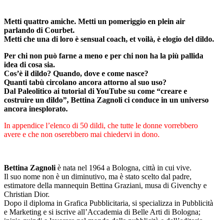
Metti quattro amiche. Metti un pomeriggio en plein air
parlando di Courbet.
Metti che una di loro è sensual coach, et voilà, è elogio del dildo.
Per chi non può farne a meno e per chi non ha la più pallida
idea di cosa sia.
Cos’è il dildo? Quando, dove e come nasce?
Quanti tabù circolano ancora attorno al suo uso?
Dal Paleolitico ai tutorial di YouTube su come “creare e
costruire un dildo”, Bettina Zagnoli ci conduce in un universo
ancora inesplorato.
In appendice l’elenco di 50 dildi, che tutte le donne vorrebbero
avere e che non oserebbero mai chiedervi in dono.
Bettina Zagnoli
è nata nel 1964 a Bologna, città in cui vive.
Il suo nome non è un diminutivo, ma è stato scelto dal padre,
estimatore della mannequin Bettina Graziani, musa di Givenchy e
Christian Dior.
Dopo il diploma in Grafica Pubblicitaria, si specializza in Pubblicità
e Marketing e si iscrive all’Accademia di Belle Arti di Bologna;