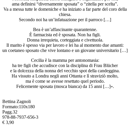
ama definirsi “diversamente sposata” o “zitella per scelta”.
Va a messa tutte le domeniche e ha iniziato a far parte del coro della
chiesa.
Secondo noi ha un’infatuazione per il parroco […]
Bea è un’affascinante quarantenne.
È farmacista ed è sposata. Non ha figli.
Donna irrequieta, corteggiata e civettuola.
Il marito è spesso via per lavoro e lei ha al momento due amanti:
un coetaneo sposato che vive lontano e un giovane universitario […]
Cecilia è la mamma per antonomasia:
ha tre figli che accudisce con la disciplina di Frau Blücher
e la dolcezza della nonna del vecchio spot della candeggina.
Ha vissuto a Londra negli anni Ottanta e lì straviziò molto,
ma è come se avesse resettato quel periodo.
Felicemente sposata (mosca bianca) da 15 anni […]».
Bettina Zagnoli
Formato:110x180
Pagg.32
978-88-7937-656-3
€ 3,90