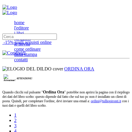
home
l'editore
i libri
gli autori
-15% sugli acquisti online
le novità
come ordinare
dalla stampa
contatti
ORDINA ORA
ATTENZIONE!
Ordina Ora
Quando clicchi sul pulsante "
" potrebbe non aprirsi la pagina con il riepilogo
dei dati del libro scelto: questo dipende dal fatto che sul tuo pc non è installato un client di
posta. Quindi, per completare l'ordine, devi inviare una email a:
ordini@tulliopironti.it
con i
tuoi dati e quelli del libro scelto.
1
2
3
4