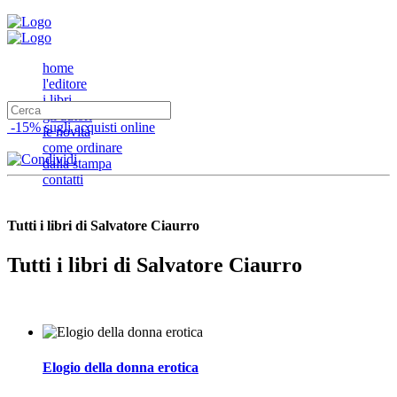
home
l'editore
i libri
gli autori
-15% sugli acquisti online
le novità
come ordinare
dalla stampa
contatti
Tutti i libri di Salvatore Ciaurro
Tutti i libri di Salvatore Ciaurro
Elogio della donna erotica