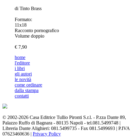
di Tinto Brass
Formato:
11x18
Racconto pornografico
Volume doppio
€ 7,90
home
l'editore
i libri
gli autori
le novità
come ordinare
dalla stampa
contatti
© 2002-2026 Casa Editrice Tullio Pironti S.r.l. - P.zza Dante 89,
Palazzo Ruffo di Bagnara - 80135 Napoli - tel.081.5499748 |
Libreria Dante Alighieri: 081.5499735 - Fax 081.5499693 | P.IVA
07623460636 |
Privacy Policy