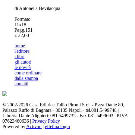
di Antonella Bevilacqua
Formato:
11x18
Pagg.151
€ 22,00
home
l'editore
i libri
gli autori
le novità
come ordinare
dalla stampa
contatti
© 2002-2026 Casa Editrice Tullio Pironti S.r.l. - P.zza Dante 89,
Palazzo Ruffo di Bagnara - 80135 Napoli - tel.081.5499748 |
Libreria Dante Alighieri: 081.5499735 - Fax 081.5499693 | P.IVA
07623460636 |
Privacy Policy
Powered by
Activart
|
effettua login