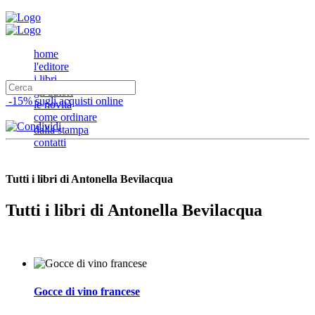
home
l'editore
i libri
gli autori
-15% sugli acquisti online
le novità
come ordinare
dalla stampa
contatti
Tutti i libri di Antonella Bevilacqua
Tutti i libri di Antonella Bevilacqua
Gocce di vino francese