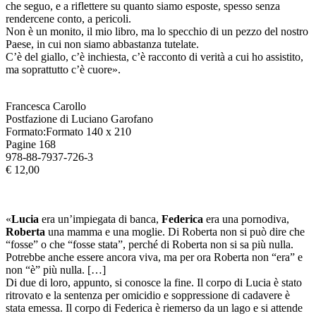
che seguo, e a riflettere su quanto siamo esposte, spesso senza
rendercene conto, a pericoli.
Non è un monito, il mio libro, ma lo specchio di un pezzo del nostro
Paese, in cui non siamo abbastanza tutelate.
C’è del giallo, c’è inchiesta, c’è racconto di verità a cui ho assistito,
ma soprattutto c’è cuore».
Francesca Carollo
Postfazione di Luciano Garofano
Formato:Formato 140 x 210
Pagine 168
978-88-7937-726-3
€ 12,00
«
Lucia
era un’impiegata di banca,
Federica
era una pornodiva,
Roberta
una mamma e una moglie. Di Roberta non si può dire che
“fosse” o che “fosse stata”, perché di Roberta non si sa più nulla.
Potrebbe anche essere ancora viva, ma per ora Roberta non “era” e
non “è” più nulla. […]
Di due di loro, appunto, si conosce la fine. Il corpo di Lucia è stato
ritrovato e la sentenza per omicidio e soppressione di cadavere è
stata emessa. Il corpo di Federica è riemerso da un lago e si attende