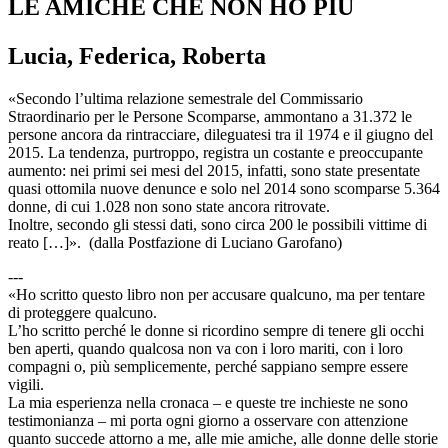
LE AMICHE CHE NON HO PIÙ
Lucia, Federica, Roberta
«Secondo l’ultima relazione semestrale del Commissario
Straordinario per le Persone Scomparse, ammontano a 31.372 le
persone ancora da rintracciare, dileguatesi tra il 1974 e il giugno del
2015. La tendenza, purtroppo, registra un costante e preoccupante
aumento: nei primi sei mesi del 2015, infatti, sono state presentate
quasi ottomila nuove denunce e solo nel 2014 sono scomparse 5.364
donne, di cui 1.028 non sono state ancora ritrovate.
Inoltre, secondo gli stessi dati, sono circa 200 le possibili vittime di
reato […]». (dalla Postfazione di Luciano Garofano)
---
«Ho scritto questo libro non per accusare qualcuno, ma per tentare
di proteggere qualcuno.
L’ho scritto perché le donne si ricordino sempre di tenere gli occhi
ben aperti, quando qualcosa non va con i loro mariti, con i loro
compagni o, più semplicemente, perché sappiano sempre essere
vigili.
La mia esperienza nella cronaca – e queste tre inchieste ne sono
testimonianza – mi porta ogni giorno a osservare con attenzione
quanto succede attorno a me, alle mie amiche, alle donne delle storie