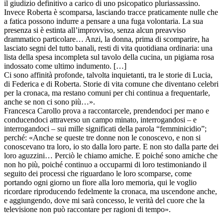
il giudizio definitivo a carico di uno psicopatico pluriassassino.
Invece Roberta è scomparsa, lasciando tracce praticamente nulle che
a fatica possono indurre a pensare a una fuga volontaria. La sua
presenza si è estinta all’improvviso, senza alcun preavviso
drammatico particolare… Anzi, la donna, prima di scomparire, ha
lasciato segni del tutto banali, resti di vita quotidiana ordinaria: una
lista della spesa incompleta sul tavolo della cucina, un pigiama rosa
indossato come ultimo indumento. […]
Ci sono affinità profonde, talvolta inquietanti, tra le storie di Lucia,
di Federica e di Roberta. Storie di vita comune che diventano celebri
per la cronaca, ma restano comuni per chi continua a frequentarle,
anche se non ci sono più…».
Francesca Carollo prova a raccontarcele, prendendoci per mano e
conducendoci attraverso un campo minato, interrogandosi – e
interrogandoci – sui mille significati della parola “femminicidio”;
perché: «Anche se queste tre donne non le conoscevo, e non si
conoscevano tra loro, io sto dalla loro parte. E non sto dalla parte dei
loro aguzzini… Perciò le chiamo amiche. E poiché sono amiche che
non ho più, poiché continuo a occuparmi di loro testimoniando il
seguito dei processi che riguardano le loro scomparse, come
portando ogni giorno un fiore alla loro memoria, qui le voglio
ricordare riproducendo fedelmente la cronaca, ma uscendone anche,
e aggiungendo, dove mi sarà concesso, le verità del cuore che la
televisione non può raccontare per ragioni di tempo».