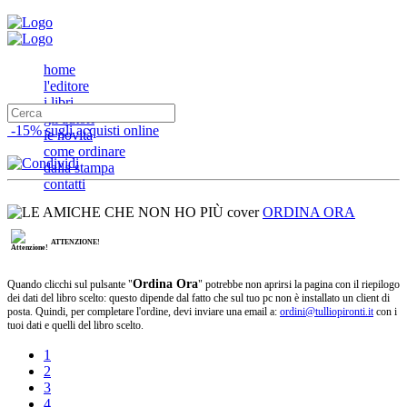
home
l'editore
i libri
gli autori
-15% sugli acquisti online
le novità
come ordinare
dalla stampa
contatti
ORDINA ORA
ATTENZIONE!
Ordina Ora
Quando clicchi sul pulsante "
" potrebbe non aprirsi la pagina con il riepilogo
dei dati del libro scelto: questo dipende dal fatto che sul tuo pc non è installato un client di
posta. Quindi, per completare l'ordine, devi inviare una email a:
ordini@tulliopironti.it
con i
tuoi dati e quelli del libro scelto.
1
2
3
4